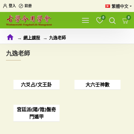
繁體中文
登入
註册
0
0
網上課程
九逸老師
九逸老師
六爻占/文王卦
大六壬神數
宮廷派(陽/陰)盤奇
門遁甲